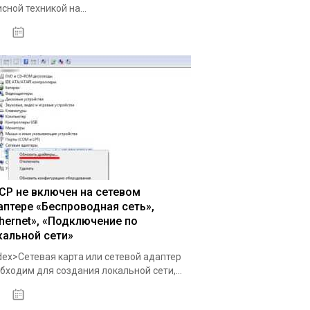
сной техникой на...
17.02.2020
CP не включен на сетевом
аптере «Беспроводная сеть»,
thernet», «Подключение по
кальной сети»
dex>Сетевая карта или сетевой адаптер
бходим для создания локальной сети,...
13.03.2020