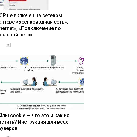
CP не включен на сетевом
аптере «Беспроводная сеть»,
thernet», «Подключение по
кальной сети»
13.03.2020
йлы cookie — что это и как их
истить? Инструкция для всех
аузеров