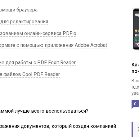
омощи браузера
для редактирования
зованием онлайн-сервиса PDFio
рмате с помощью приложения Adobe Acrobat
 для работы с PDF Foxit Reader
Ка
по
я файлов Cool PDF Reader
Воп
адр
ува
0
раммой лучше всего воспользоваться?
бражения документов, который создан компанией