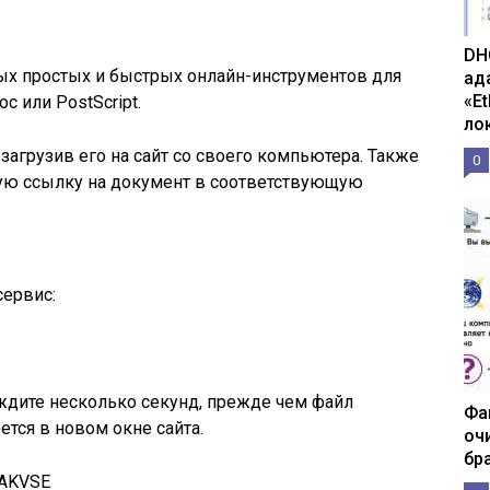
DH
ых простых и быстрых онлайн-инструментов для
ад
«E
c или PostScript.
ло
загрузив его на сайт со своего компьютера. Также
0
ую ссылку на документ в соответствующую
сервис:
ждите несколько секунд, прежде чем файл
Фа
оется в новом окне сайта.
оч
бр
KAKVSE