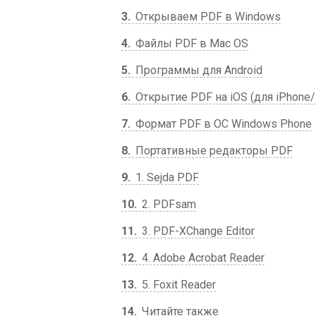
3
Открываем PDF в Windows
4
Файлы PDF в Mac OS
5
Программы для Android
6
Открытие PDF на iOS (для iPhone/
7
Формат PDF в ОС Windows Phone
8
Портативные редакторы PDF
9
1. Sejda PDF
10
2. PDFsam
11
3. PDF-XChange Editor
12
4. Adobe Acrobat Reader
13
5. Foxit Reader
14
Читайте также