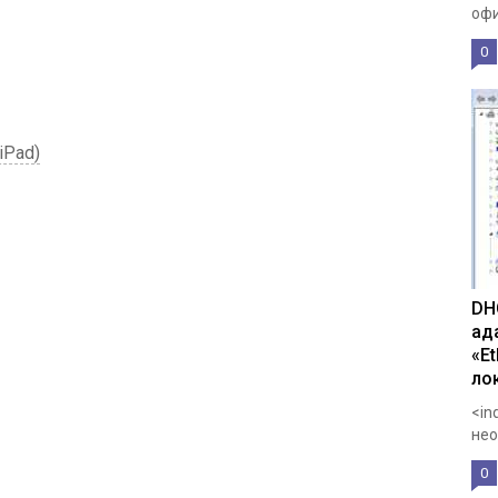
офи
0
iPad)
DH
ад
«E
ло
<in
нео
0