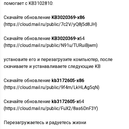
помогает с KB3102810:
Скачайте обновление
KB3020369-x86
(https://cloud.mail.ru/public/7c2V/yQ8j5d8JH)
Скачайте обновление
KB3020369-x
64
(https://cloud.mail.ru/public/N91u/TURuiBjwm)
установите его и перезагрузите компьютер, после
скачиваете и устанавливаете следующие KB
Скачайте обновление
kb3172605-x86
(https://cloud.mail.ru/public/9f4m/LkHLAg5qN)
Скачайте обновление
kb3172605-x
64
(https://cloud.mail.ru/public/FuX2/8as6DnF3Y)
Перезагружаетесь и радуетесь жизни