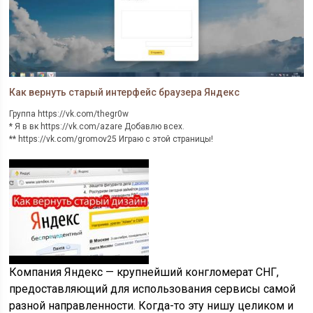
Как вернуть старый интерфейс браузера Яндекс
Группа https://vk.com/thegr0w
* Я в вк https://vk.com/azare Добавлю всех.
** https://vk.com/gromov25 Играю с этой страницы!
*** мувики http://www.youtube.com/playlist?list=PLRWK9WxNqWr-
nZcl2xlynGq7G6-16BJfd
Компания Яндекс — крупнейший конгломерат СНГ,
предоставляющий для использования сервисы самой
разной направленности. Когда-то эту нишу целиком и