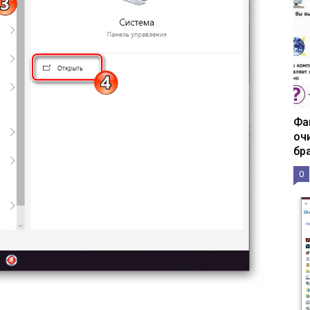
Фа
оч
бр
0