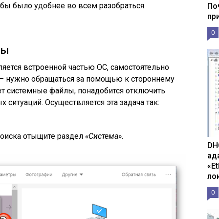
обы было удобнее во всем разобраться.
По
пр
0
мы
яется встроенной частью ОС, самостоятельно
 — нужно обращаться за помощью к стороннему
ет системные файлы, понадобится отключить
 ситуаций. Осуществляется эта задача так:
оиска отыщите раздел
«Система»
.
DH
ад
«E
ло
0