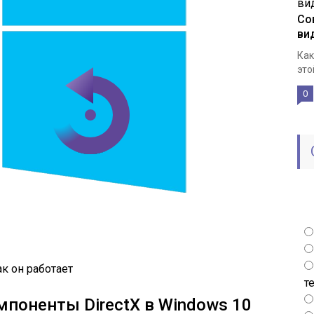
Со
ви
Как
это
0
ак он работает
т
поненты DirectX в Windows 10