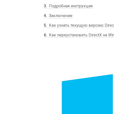
3
Подробная инструкция
4
Заключение
5
Как узнать текущую версию Direc
6
Как переустановить DirectX на Wi