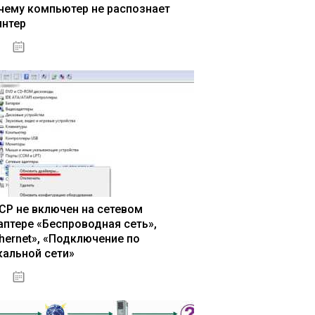
чему компьютер не распознает
интер
13.03.2020
CP не включен на сетевом
аптере «Беспроводная сеть»,
thernet», «Подключение по
кальной сети»
13.03.2020