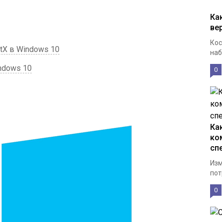
Ка
ве
Кос
tX в Windows 10
наб
ndows 10
0
Ка
ко
сп
Изм
пот
0