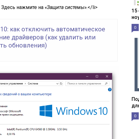
. Здесь нажмите на
«Защита системы»
.</li>
15
но
0
10: как отключить автоматическое
ие драйверов (как удалить или
ть обновления)
По
дл
0