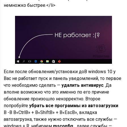
немножко быстрее.</li>
Если после обновления/установки доВ windows 10 у
Вас не работает пуск и панель уведомлений, то первое
что необходимо сделать —
удалить антивирус
. Да
вполне возможно что это именно по его причине
обновление произошло некорректно. Второе
попробуйте
убрать все программы из автозагрузки
В -В В«СtrlВ» + В«ShiftВ» + В«EscВ», вкладка
автозагрузка, также нужно отключить все службы —
windows + R, набираем
msconfig ,
далее службы —