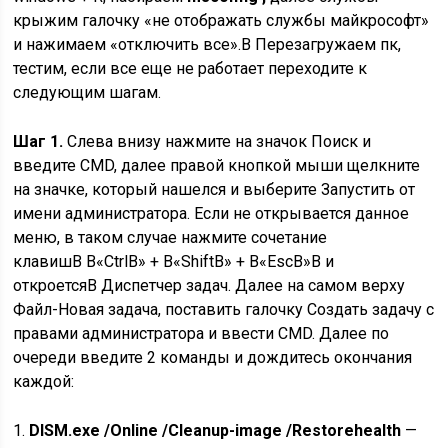
крыжим галочку «не отображать службы майкрософт»
и нажимаем «отключить все».В Перезагружаем пк,
тестим, если все еще не работает переходите к
следующим шагам.
Шаг 1.
Слева внизу нажмите на значок Поиск и
введите CMD, далее правой кнопкой мыши щелкните
на значке, который нашелся и выберите Запустить от
имени администратора. Если не открывается данное
меню, в таком случае нажмите сочетание
клавишВ В«СtrlВ» + В«ShiftВ» + В«EscВ»В и
откроетсяВ Диспетчер задач. Далее на самом верху
Файл-Новая задача, поставить галочку Создать задачу с
правами администратора и ввести CMD. Далее по
очереди введите 2 команды и дождитесь окончания
каждой:
1.
DISM.exe /Online /Cleanup-image /Restorehealth
—