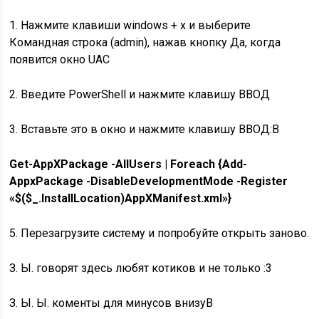
1. Нажмите клавиши windows + x и выберите
Командная строка (admin), нажав кнопку Да, когда
появится окно UAC
2. Введите PowerShell и нажмите клавишу ВВОД
3. Вставьте это в окно и нажмите клавишу ВВОД:В
Get-AppXPackage -AllUsers | Foreach {Add-
AppxPackage -DisableDevelopmentMode -Register
«$($_.InstallLocation)AppXManifest.xml»}
5. Перезагрузите систему и попробуйте открыть заново.
З. Ы. говорят здесь любят котиков и не только :3
З. Ы. Ы. коменты для минусов внизуВ