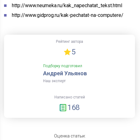
http://www.neumeka.ru/kak_napechatat_tekst.html
http://www.gidprog.ru/kak-pechatat-na-computere/
Рейтинг автора
5
Подборку подготовил
Андрей Ульянов
Наш эксперт
Написано статей
168
Оценка статьи: