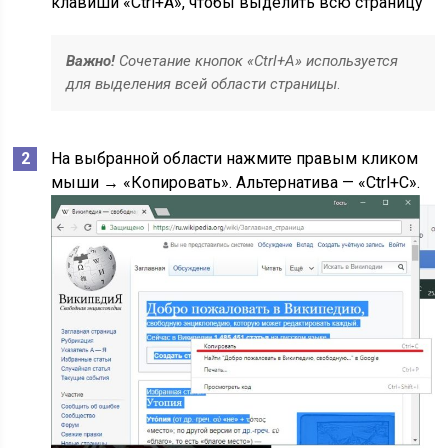
клавиши «Ctrl+A», чтобы выделить всю страницу
Важно!
Сочетание кнопок «Ctrl+A» используется
для выделения всей области страницы
.
На выбранной области нажмите правым кликом
мыши → «Копировать». Альтернатива — «Ctrl+C».