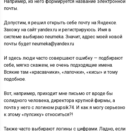
Вот, например, приходит мне письмо от вроде бы
солидного человека, директора крупной фирмы, а
почта у него с логином pupsik74. И как я могу серьезно
к этому «пупсику» относиться?!
Также часто выбирают логины с цифрами. Ладно, если
они неизменны, например, год рождения. Но довольно
часто люди указывают нынешний год (например, 2015)
или количество своих полных лет. Но ведь эта цифра
изменится, а имя в системе останется прежним…