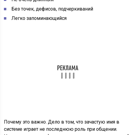
Почему это важно. Дело в том, что зачастую имя в
системе играет не последнюю роль при общении.
Например, из него формируется название электронной
почты.
Допустим, я решил открыть себе почту на Яндексе.
Захожу на сайт yandex.ru и регистрируюсь. Имя в
системе выбираю neumeka. Значит, адрес моей новой
почты будет neumeka@yandex.ru
И здесь люди часто совершают ошибку — подбирают
себе, мягко скажем, не очень подходящие имена.
Всякие там «красавчики», «лапочки», «кисы» и тому
подобное.