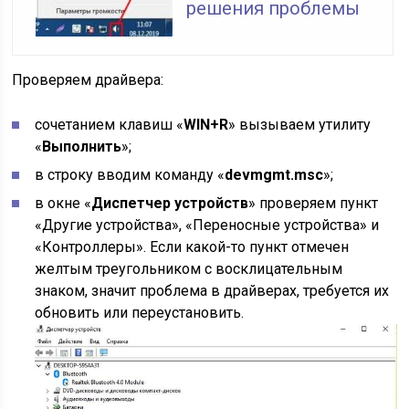
решения проблемы
Проверяем драйвера:
сочетанием клавиш «
WIN+
R
» вызываем утилиту
«
Выполнить
»;
в строку вводим команду «
devmgmt.msc
»;
в окне «
Диспетчер устройств
» проверяем пункт
«Другие устройства», «Переносные устройства» и
«Контроллеры». Если какой-то пункт отмечен
желтым треугольником с восклицательным
знаком, значит проблема в драйверах, требуется их
обновить или переустановить.