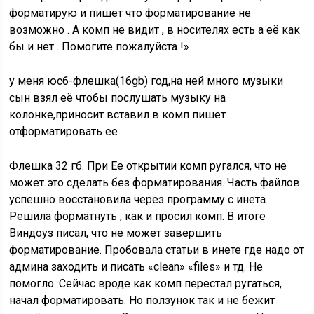
форматирую и пишет что форматирование не
возможно . А комп не видит , в носителях есть а её как
бы и нет . Помогите пожалуйста !»
у меня юсб-флешка(16gb) год,на ней много музыки
сын взял её чтобы послушать музыку на
колонке,приносит вставил в комп пишет
отформатировать ее
Флешка 32 гб. При Ее открытии комп ругался, что не
может это сделать без форматирования. Часть файлов
успешно восстановила через программу с инета.
Решила форматнуть , как и просил комп. В итоге
Виндоуз писал, что не может завершить
форматирование. Пробовала статьи в инете где надо от
админа заходить и писать «clean» «files» и тд. Не
помогло. Сейчас вроде как комп перестал ругаться,
начал форматировать. Но ползунок так и не бежит