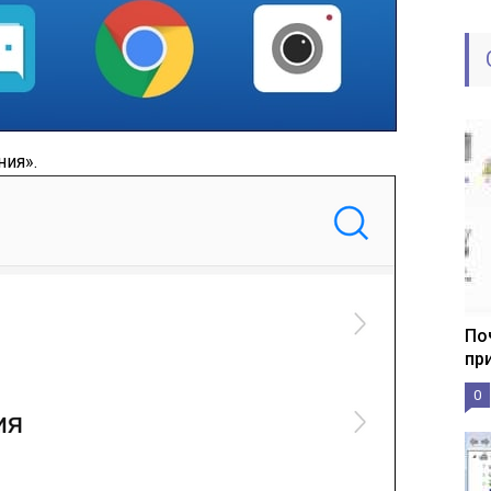
ия».
По
пр
0