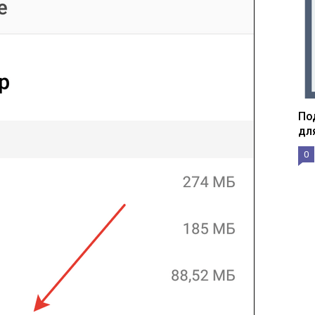
По
дл
0