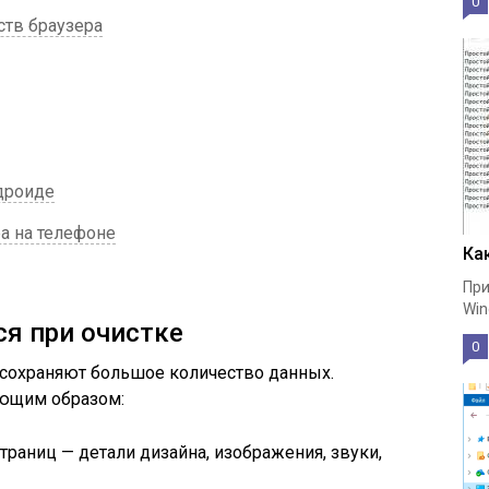
0
тв браузера
дроиде
а на телефоне
Ка
При
Win
я при очистке
0
 сохраняют большое количество данных.
ующим образом:
раниц — детали дизайна, изображения, звуки,