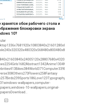
е хранятся обои рабочего стола и
ображения блокировки экрана
ndows 10?
ular
ktop1336x7681920x10803840x21601280x8001440x9001280x102416
ile240x320320x480320x568480x800480x854540x960640x960640x1
840x21603840x24005120x28807680x4320Hd1280x7201366x7681600
ws2254Girls1682Abstract1342Anime1304Music964Photography712An
ebrities413Bikes384World371Computer339Digital
verse308Others273Flowers258Fantasy
ls257Birds239Sports186Love123Typography108Celebrations108Logo1
31windows-wallpapers,computer-
lpapers,windows-10-wallpapers,original-
lpapersDownload...
27.02.2020