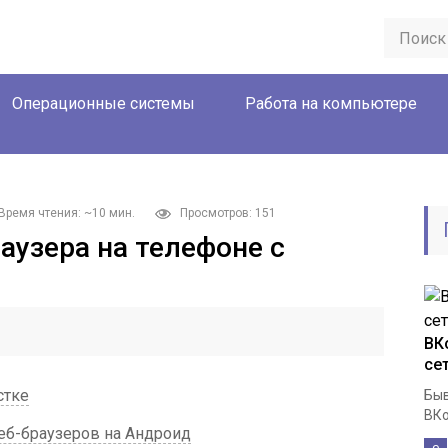
Операционные системы
Работа на компьютере
Время чтения: ~10 мин.
Просмотров: 151
аузера на телефоне с
ВК
се
стке
Быв
ВКо
еб-браузеров на Андроид