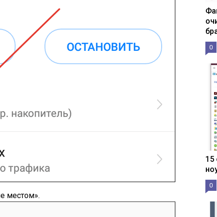
Фа
оч
бр
0
15
но
0
е местом».