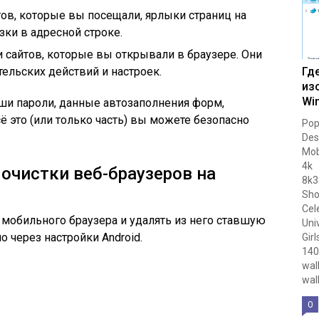
тов, которые вы посещали, ярлыки страниц на
зки в адресной строке.
и сайтов, которые вы открывали в браузере. Они
ельских действий и настроек.
Гд
из
Wi
ши пароли, данные автозаполнения форм,
сё это (или только часть) вы можете безопасно
Pop
Des
Mob
4k
очистки веб-браузеров на
8k3
Sho
Cel
мобильного браузера и удалять из него ставшую
Uni
через настройки Android.
Gir
140
wal
wal
0