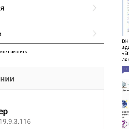
DH
ад
ите очистить.
«E
ло
0