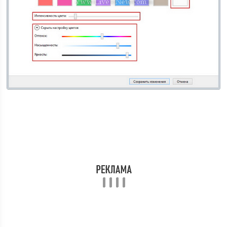
Скриншот 7.
Настройка цвета и внешнего вида окон
В случае если вы выберете изменение цвета
«Автоматически»
(см. Скрин. 8), то операционная
система будет автоматически изменять цвет окон и
панели задач в зависимости от преобладающего цвета
в изображении, при том условии, если у вас фоном
рабочего стола будет установлено несколько
изображений.