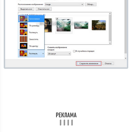
Скриншот 5.
Настройка размера изображений для
экрана
Настройка цвета окон и панели задач.
Для настройки цвета окон и панели задач в Windows 7
и Windows 8, нужно на рабочем столе кликнуть правой
кнопкой мыши, и в меню выбрать
«Персонализация»
,