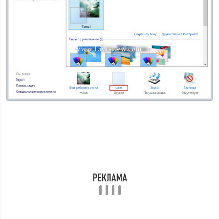
Скриншот 6.
Настройка цвета окон и панели задач
После чего откроется окно
«Цвет и внешний вид»
, в
котором собственно и происходит настройка цвета
окон и панели задач Windows. Выберите
понравившийся вам цвет (см. Скрин. 7) и с помощью
ползунков настройте интенсивность цвета, оттенок,
насыщенность, яркость и нажмете кнопку
«Сохранить
изменения»
.