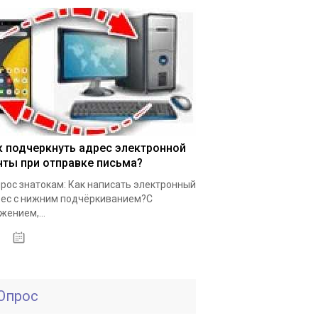
к подчеркнуть адрес электронной
чты при отправке письма?
рос знатокам: Как написать электронный
ес с нижним подчёркиванием?С
жением,...
10.03.2020
Опрос