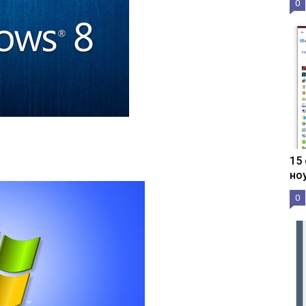
0
15
но
0