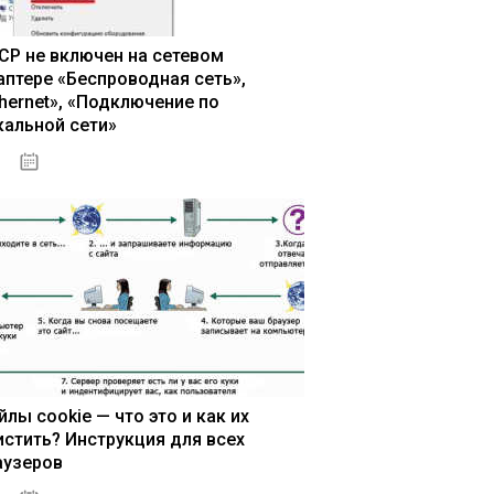
CP не включен на сетевом
аптере «Беспроводная сеть»,
thernet», «Подключение по
кальной сети»
13.03.2020
йлы cookie — что это и как их
истить? Инструкция для всех
аузеров