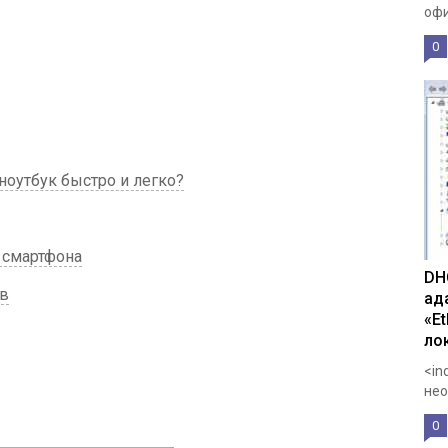
офи
0
ноутбук быстро и легко?
 смартфона
DH
тв
ад
«E
ло
<in
нео
0