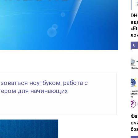
DH
ад
«E
ло
0
зоваться ноутбуком: работа с
ером для начинающих
Фа
оч
бр