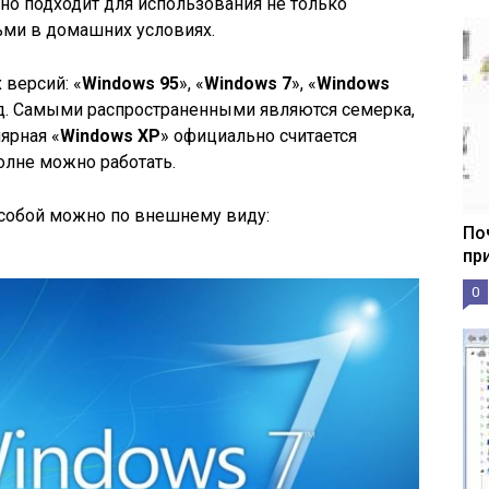
чно подходит для использования не только
ьми в домашних условиях.
 версий: «
Windows 95
», «
Windows 7
», «
Windows
т.д. Самыми распространенными являются семерка,
ярная «
Windows XP
» официально считается
полне можно работать.
собой можно по внешнему виду:
По
пр
0