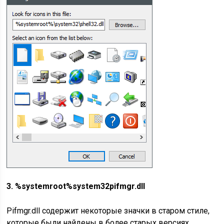
3. %systemroot%system32pifmgr.dll
Pifmgr.dll содержит некоторые значки в старом стиле,
которые были найдены в более старых версиях