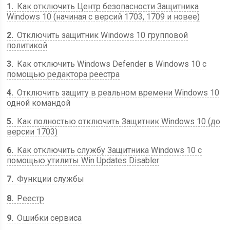
1
Как отключить Центр безопасности Защитника
Windows 10 (начиная с версий 1703, 1709 и новее)
2
Отключить защитник Windows 10 групповой
политикой
3
Как отключить Windows Defender в Windows 10 с
помощью редактора реестра
4
Отключить защиту в реальном времени Windows 10
одной командой
5
Как полностью отключить Защитник Windows 10 (до
версии 1703)
6
Как отключить службу Защитника Windows 10 с
помощью утилиты Win Updates Disabler
7
Функции службы
8
Реестр
9
Ошибки сервиса