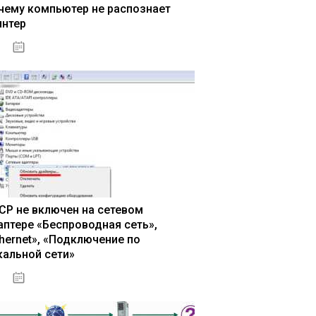
чему компьютер не распознает
интер
13.03.2020
CP не включен на сетевом
аптере «Беспроводная сеть»,
thernet», «Подключение по
кальной сети»
13.03.2020