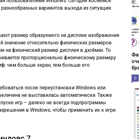
ми пользователями Windows. Сегодня коснемся
 разнообразных вариантов выхода из ситуации.
ают размер образуемого на дисплее изображения
ой значение относительно физических размеров
м на физический размер дисплея в дюймах. То
Фа
ичивается пропорционально физическому размеру
оч
иф: чем больше экран, тем больше его
бр
0
боваться после переустановки Windows или
 величина не выставилась автоматически. Также
пуске игр – далеко не всегда подпрограммы
зрешения в Windows, чтобы применить их к игре.
индовс 7