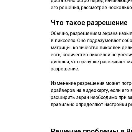
достаточно остро перед начинающи
его решения, рассмотрев несколько
Что такое разрешение
Обычно, разрешением экрана назыв
в пикселях. Оно подразумевает соб
матрицы: количество пикселей дели
есть, количество пикселей не увел
дисплея, что сразу же развеивает м
разрешение.
Изменение разрешения может потре
драйверов на видеокарту, если его
расширить экран необходимо при за
правильно определяют настройки ра
Решение проблемы в В