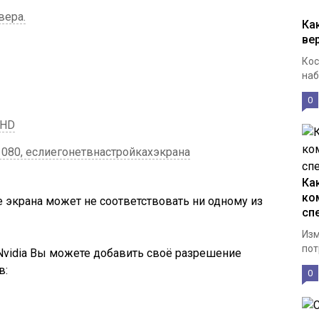
вера.
Ка
ве
Кос
наб
0
 HD
80, еслиегонетвнастройкахэкрана
Ка
ко
 экрана может не соответствовать ни одному из
сп
Изм
пот
 Nvidia Вы можете добавить своё разрешение
в:
0