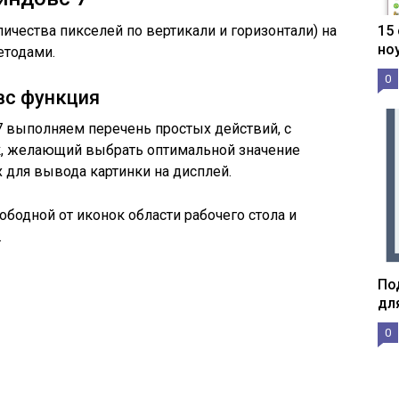
ичества пикселей по вертикали и горизонтали) на
15
но
тодами.
0
вс функция
7 выполняем перечень простых действий, с
к, желающий выбрать оптимальной значение
 для вывода картинки на дисплей.
одной от иконок области рабочего стола и
.
По
дл
0