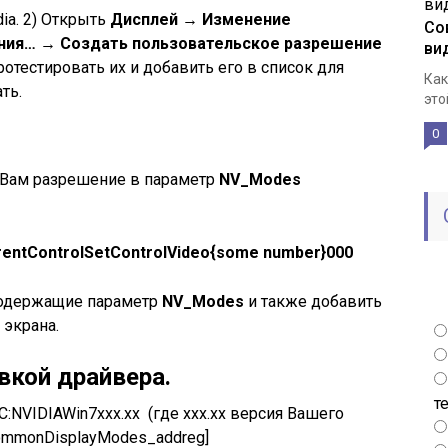
ia. 2) Открыть
Дисплей → Изменение
Со
ния… → Создать пользовательское разрешение
ви
отестировать их и добавить его в список для
Как
ть.
это
0
 Вам разрешение в параметр
NV_Modes
tControlSetControlVideo{some number}000
содержащие параметр
NV_Modes
и также добавить
 экрана.
вкой драйвера.
т
 C:NVIDIAWin7xxx.xx (где ххх.хх версия Вашего
commonDisplayModes_addreg]