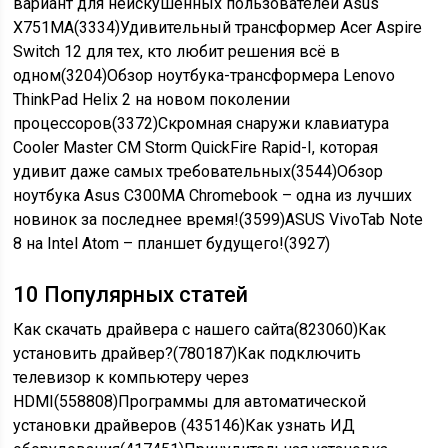
вариант для неискушённых пользователей Asus
X751MA(3334)Удивительный трансформер Acer Aspire
Switch 12 для тех, кто любит решения всё в
одном(3204)Обзор ноутбука-трансформера Lenovo
ThinkPad Helix 2 на новом поколении
процессоров(3372)Скромная снаружи клавиатура
Cooler Master CM Storm QuickFire Rapid-I, которая
удивит даже самых требовательных(3544)Обзор
ноутбука Asus C300MA Chromebook – одна из лучших
новинок за последнее время!(3599)ASUS VivoTab Note
8 на Intel Atom – планшет будущего!(3927)
10 Популярных статей
Как cкачать драйвера с нашего сайта(823060)Как
установить драйвер?(780187)Как подключить
телевизор к компьютеру через
HDMI(558808)Программы для автоматической
установки драйверов (435146)Как узнать ИД