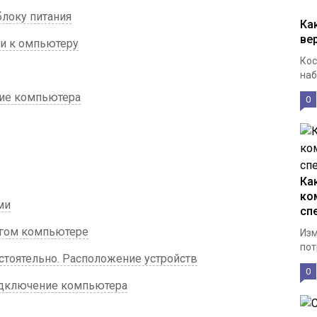
блоку питания
Ка
ве
и к омпьютеру
Кос
наб
ие компьютера
0
Ка
ко
ми
сп
угом компьютере
Изм
пот
тоятельно. Расположение устройств
0
одключение компьютера