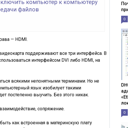
дключить компьютер к компьютеру
По
редачи файлов
пр
0
права —
HDMI
.
и видеокарта поддерживают все три интерфейса. В
спользоваться
интерфейсом DVI либо HDMI
, на
аться всякими непонятными терминами. Но не
DH
Компьютерный язык изобилует такими
ад
ет постепенно выучить. Без этого никак.
«E
ло
, взаимодействие, сопряжение.
0
быть как встроенная в материнскую плату