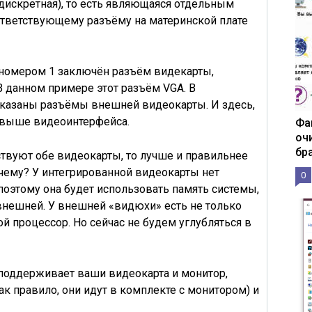
дискретная
), то есть являющаяся отдельным
тветствующему разъёму на материнской плате
 номером 1
заключён разъём видекарты
,
В данном примере этот разъём VGA. В
оказаны
разъёмы внешней видеокарты
. И здесь,
 выше видеоинтерфейса.
Фа
оч
бр
ствуют обе видеокарты
, то лучше и правильнее
ему? У интегрированной видеокарты нет
0
поэтому она будет использовать память системы,
 внешней. У внешней «видюхи» есть не только
ой процессор. Но сейчас не будем углубляться в
поддерживает ваши
видеокарта и монитор
,
к правило, они идут в комплекте с монитором) и