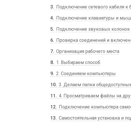
3
Подключение сетевого кабеля к 
4
Подключение клавиатуры и мыш
5
Подключение звуковых колонок
6
Проверка соединений и включен
7
Организация рабочего места
8
1. Выбираем способ
9
2. Соединяем компьютеры
10
3. Делаем папки общедоступны
11
4. Просматриваем файлы на др
12
Подключение компьютера самос
13
Самостоятельная установка и п