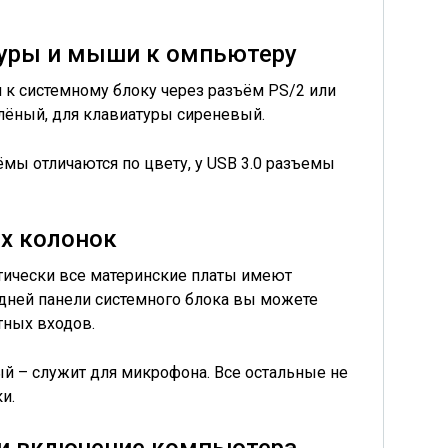
уры и мыши к омпьютеру
 к системному блоку
через разъём PS/2
или
лёный
, для клавиатуры
сиреневый
.
ъёмы отличаются по цвету, у USB 3.0 разъемы
х колонок
ктически все материнские платы имеют
адней панели системного блока вы можете
тных входов.
ый
– служит
для микрофона
. Все остальные не
и.