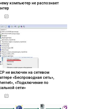
чему компьютер не распознает
интер
13.03.2020
CP не включен на сетевом
аптере «Беспроводная сеть»,
thernet», «Подключение по
кальной сети»
13.03.2020