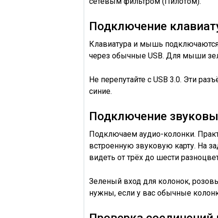
сетевым фильтром
(Пилотом).
Подключение клавиат
Клавиатура и мышь
подключаются
через
обычные USB
. Для мыши
зе
Не перепутайте с
USB 3.0
. Эти раз
синие
.
Подключение звуковы
Подключаем аудио-колонки
. Пра
встроенную звуковую карту. На з
видеть от трёх до шести разноцве
Зеленый
вход
для колонок
,
розов
нужны, если у вас обычные колонк