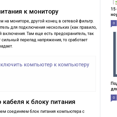
15
итания к монитору
но
м на мониторе
, другой конец
в сетевой фильтр
.
0
итель
для подключения нескольких
(как правило,
й включения. Там еще есть предохранитель, так
т сильный перепад напряжения, то
сработает
радает.
дключить компьютер к компьютеру
По
дл
0
 кабеля к блоку питания
лем
соединяем блок питания компьютера с