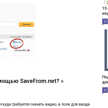
15
но
0
По
мощью SaveFrom.net? »
дл
0
ткуда требуется скачать видео, в поле для ввода