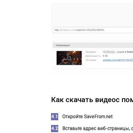
Как скачать
видео
с по
Откройте SaveFrom.net
Вставьте адрес веб-страницы, о