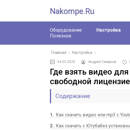
Nakompe.ru
Оборудование
Настройка
Полезное
Главная
›
Настройка
›
04.03.2020
Андрей Смирнов
Где взять видео для
свободной лицензие
Содержание
1
Как скачать видео или mp3 с Yout
2
Как скачать с Ютубабез установк