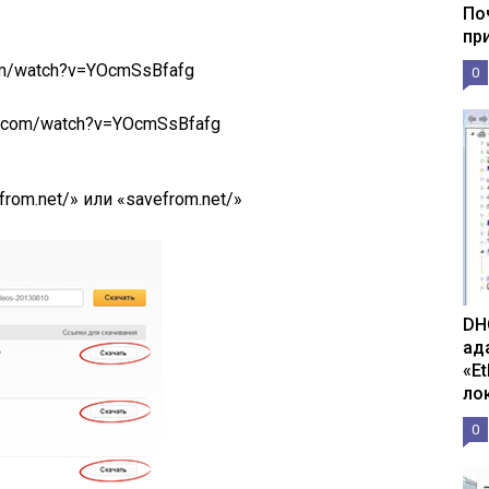
По
пр
om/watch?v=YOcmSsBfafg
0
be.com/watch?v=YOcmSsBfafg
rom.net/» или «savefrom.net/»
DH
ад
«E
ло
0