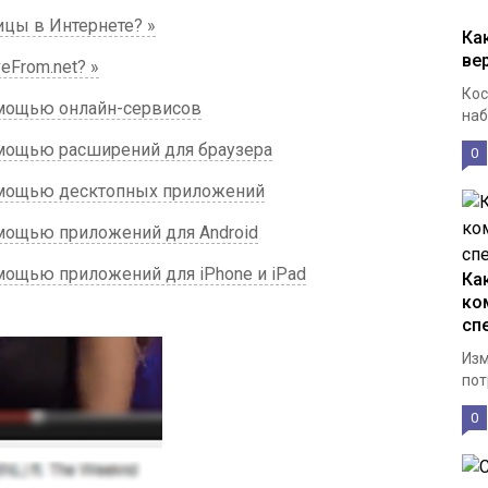
ицы в Интернете? »
Ка
ве
From.net? »
Кос
помощью онлайн-сервисов
наб
омощью расширений для браузера
0
помощью десктопных приложений
омощью приложений для Android
омощью приложений для iPhone и iPad
Ка
ко
сп
Изм
пот
0