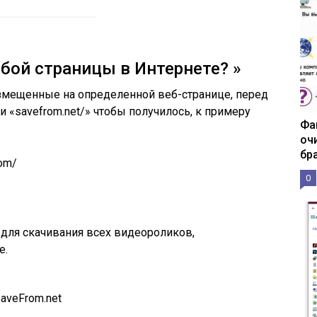
бой страницы в Интернете? »
азмещенные на определенной веб-странице, перед
и «savefrom.net/» чтобы получилось, к примеру
Фа
оч
бр
com/
0
для скачивания всех видеороликов,
е.
aveFrom.net