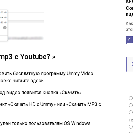
Со
ви
Как
это
0
 mp3
с Youtube? »
новить бесплатную программу Ummy Video
овке читайте здесь.
д видео появится кнопка «Скачать».
нкт «Скачать HD с Ummy» или «Скачать MP3 с
т
упен только пользователям OS Windows