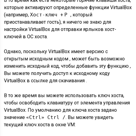
В то время как есть некоторые горячие клавиши хоста,
которые активируют определенные функции VirtualBox
(например,
Хост-ключ
+
P
, который
приостанавливает гость), я ничего не знаю для
настройки VirtualBox для отправки ярлыков хост-
ключей в ОС хоста.
Однако, поскольку VirtualBox имеет версию с
открытым исходным кодом , может быть возможно
изменить исходный код, чтобы добавить эту функцию ,
Вы можете получить доступ к исходному коду
VirtualBox в ссылке для скачивания .
В то же время вы можете использовать ключ хоста,
чтобы освободить клавиатуру от элемента управления
VirtualBox. По умолчанию для ключа хоста задано
значение
«Ctrl» Ctrl /
. Вы можете увидеть
текущий ключ хоста в окне VM: