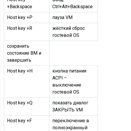
+Backspace
Ctrl+Alt+Backspace
Host key +P
пауза VM
Host key +R
жёсткий сброс
гостевой OS
сохранить
состояние ВМ и
завершить
Host key +H
кнопка питания
ACPI –
выключение
гостевой OS
Host key +Q
показать диалог
ЗАКРЫТЬ VM
Host key +F
переключение в
полноэкранный