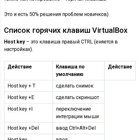
Это и есть 50% решения проблем новичков).
Список горячих клавиш VirtualBox
Host key
– это клавиша правый CTRL (еняется в
настройках).
Действие
Клавиша по
Действие
умолчанию
Host key + T
сделать снимок
Host key +E
сделать скриншот
Host key +I
переключение
интеграции мыши
Host key +Del
ввод Ctrl+Alt+Del
Host key
ввод