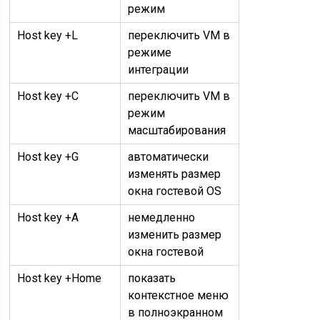
режим
Host key +L
переключить VM в
режиме
интеграции
Host key +C
переключить VM в
режим
масштабирования
Host key +G
автоматически
изменять размер
окна гостевой OS
Host key +A
немедленно
изменить размер
окна гостевой
Host key +Home
показать
контекстное меню
в полноэкранном