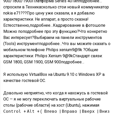
900/1800/1900Платформа Series 40Типподробнее…
спросили в Техникасколько стои новый коммуникатор
nokia e71???Про цену уже сказали, а я добавлю
характеристики. Не аппарат, а просто сказка!
Естесственно,подробнее…Кадрирование в фотошопе
Можно поподробнее про эту функцию?Что конкретно
Вас интересует?Выбираем на панели инструментов
(Tools) инструментподробнее…Что вы можите сказать о
мобильном телефоне Philips xenium9@9k ?Общие
характеристики: Philips Xenium 9@9kСтандарт связи:
GSM 1800, GSM 1900, GSM 900подробнее…
Я использую VirtualBox на Ubuntu 9.10 с Windows XP в
качестве гостевой ОС.
Довольно неприятно, что когда я нахожусь в гостевой
ОС — я не могу переключать виртуальные рабочие
столы (рабочие области) на хост (Ubuntu), нажимая
Control
+
Alt
+ (
Влево
|
Вправо
|
Вверх
|
Вниз