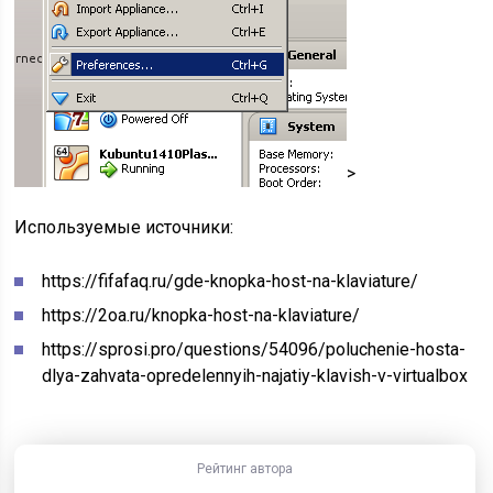
>
Используемые источники:
https://fifafaq.ru/gde-knopka-host-na-klaviature/
https://2oa.ru/knopka-host-na-klaviature/
https://sprosi.pro/questions/54096/poluchenie-hosta-
dlya-zahvata-opredelennyih-najatiy-klavish-v-virtualbox
Рейтинг автора