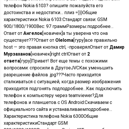
телефон Nokia 6103? опишите пожалуйста его
достоинства и недостатки… плиз =)))Общие
характеристики Nokia 6103:Стандарт связи: GSM
900/1800/1900Вес: 97 граммРазмеры:подробнее…
Ответ от
Ангелок
[новичек]а ты уверена что она
существует???Ответ от
Oleloma
[гуру]все правильно
host — это правая кнопка ctrl, -проверялОтвет от
Дамир
Мурзаханов
[новичек]right ctrlОтвет от
2
ответа
[гуру]Привет! Вот еще темы с похожими
вопросами: спросили в ДругоеJVCКак уменьшить
разрешение файлов .jpg???Часто приходится
сталкиваться с ситуацией, когда размер изображения
приходится подгонять подподробнее…Как подключить
телефон к компьютеру через teamviewer?Для
телефонов и планшетов с OS Android:Скачиваем с
официального сайта и устанавливаемподробнее…
Характеристика телефона Nokia 6300Общие
характеристикиСтандарт GSM