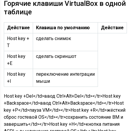
Горячие клавиши VirtualBox в одной
таблице
Действие
Клавиша по умолчанию
Действие
Host key +
сделать снимок
T
Host key
сделать скриншот
+E
Host key
переключение интеграции
+I
мыши
Host key +Del</td>ввод Ctrl+Alt+Del</td></tr>Host key
+Backspace</td>ввод Ctrl+Alt+Backspace</td></tr>Host
key +P</td>пауза VM</td></tr>Host key +R</td>жёсткий
сброс гостевой OS</td></tr>сохранить состояние ВМ и
завершить</td></tr>Host key +H</td>кнопка питания