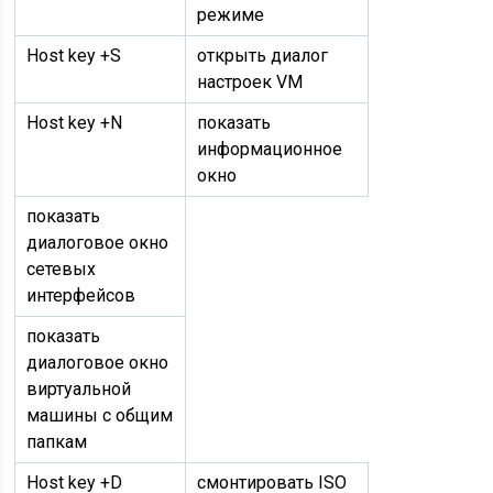
режиме
Host key +S
открыть диалог
настроек VM
Host key +N
показать
информационное
окно
показать
диалоговое окно
сетевых
интерфейсов
показать
диалоговое окно
виртуальной
машины с общим
папкам
Host key +D
смонтировать ISO