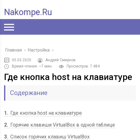
Nakompe.ru
Главная
›
Настройка
›
05.03.2020
Андрей Смирнов
Время чтения: ~7 мин.
Просмотров: 7 484
Где кнопка host на клавиатуре
Содержание
1
Где кнопка host на клавиатуре
2
Горячие клавиши VirtualBox в одной таблице
3
Список горячих клавиш VirtualBox