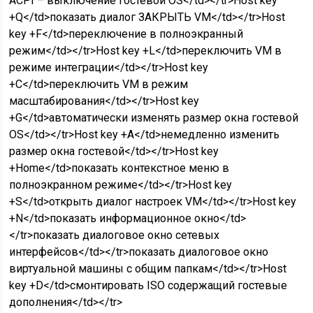
ACPI – выключение гостевой OS</td></tr>Host key
+Q</td>показать диалог ЗАКРЫТЬ VM</td></tr>Host
key +F</td>переключение в полноэкранный
режим</td></tr>Host key +L</td>переключить VM в
режиме интеграции</td></tr>Host key
+C</td>переключить VM в режим
масштабирования</td></tr>Host key
+G</td>автоматически изменять размер окна гостевой
OS</td></tr>Host key +A</td>немедленно изменить
размер окна гостевой</td></tr>Host key
+Home</td>показать контекстное меню в
полноэкранном режиме</td></tr>Host key
+S</td>открыть диалог настроек VM</td></tr>Host key
+N</td>показать информационное окно</td>
</tr>показать диалоговое окно сетевых
интерфейсов</td></tr>показать диалоговое окно
виртуальной машины с общим папкам</td></tr>Host
key +D</td>смонтировать ISO содержащий гостевые
дополнения</td></tr>