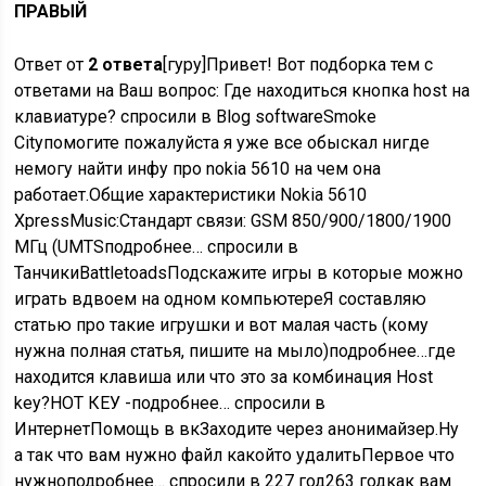
ПРАВЫЙ
Ответ от
2 ответа
[гуру]Привет! Вот подборка тем с
ответами на Ваш вопрос: Где находиться кнопка host на
клавиатуре? спросили в Blog softwareSmoke
Cityпомогите пожалуйста я уже все обыскал нигде
немогу найти инфу про nokia 5610 на чем она
работает.Общие характеристики Nokia 5610
XpressMusic:Стандарт связи: GSM 850/900/1800/1900
МГц (UMTSподробнее… спросили в
ТанчикиBattletoadsПодскажите игры в которые можно
играть вдвоем на одном компьютереЯ составляю
статью про такие игрушки и вот малая часть (кому
нужна полная статья, пишите на мыло)подробнее…где
находится клавиша или что это за комбинация Host
key?НОТ КЕУ -подробнее… спросили в
ИнтернетПомощь в вкЗаходите через анонимайзер.Ну
а так что вам нужно файл какойто удалитьПервое что
нужноподробнее… спросили в 227 год263 годкак вам