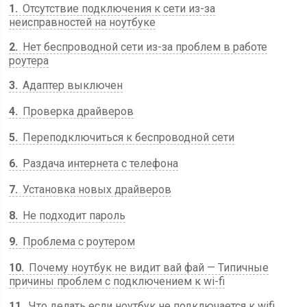
1
Отсутствие подключения к сети из-за
неисправностей на ноутбуке
2
Нет беспроводной сети из-за проблем в работе
роутера
3
Адаптер выключен
4
Проверка драйверов
5
Переподключиться к беспроводной сети
6
Раздача интернета с телефона
7
Установка новых драйверов
8
Не подходит пароль
9
Проблема с роутером
10
Почему ноутбук не видит вай фай — Типичные
причины проблем с подключением к wi-fi
11
Что делать если ноутбук не подключается к wifi