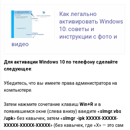
Как легально
активировать Windows
10: советы и
инструкции с фото и
видео
Для активации Windows 10 по телефону сделайте
следующее
:
Убедитесь, что вы имеете права администратора на
компьютере.
Затем нажмите сочетание клавиш
Win+R
и в
появившемся окне (слева внизу) введите «
slmgr.vbs
/upk
» без кавычек, затем
«
slmgr -ipk XXXXX-XXXXX-
XXXXX-XXXXX-XXXXX
» (без кавычек, где «Х» — это сам