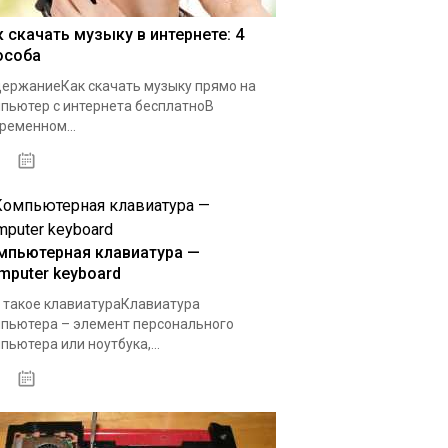
к скачать музыку в интернете: 4
особа
ержаниеКак скачать музыку прямо на
пьютер с интернета бесплатноВ
ременном...
06.02.2020
мпьютерная клавиатура —
mputer keyboard
 такое клавиатураКлавиатура
пьютера – элемент персонального
пьютера или ноутбука,...
06.03.2020