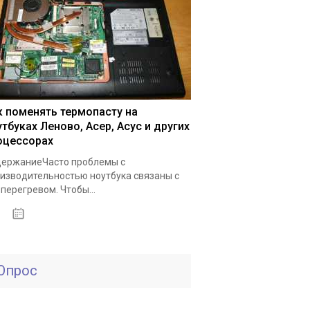
к поменять термопасту на
утбуках Леново, Асер, Асус и других
оцессорах
ержаниеЧасто проблемы с
изводительностью ноутбука связаны с
 перегревом. Чтобы...
15.02.2020
Опрос