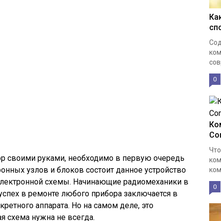
Ка
сп
Сод
ком
сов
0
Ко
Co
Что
ор своими руками, необходимо в первую очередь
ком
ронных узлов и блоков состоит данное устройство
ком
 электронной схемы. Начинающие радиомеханики в
0
 успех в ремонте любого прибора заключается в
ретного аппарата. Но на самом деле, это
 схема нужна не всегда.