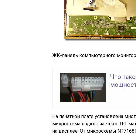
ЖК-панель компьютерного монитор
Что тако
мощност
На печатной плате установлена мн
микросхема подключается к TFT ма
на дисплее. От микросхемы NT7168