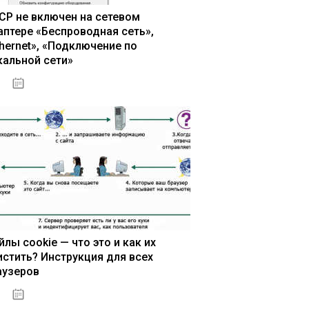
CP не включен на сетевом
аптере «Беспроводная сеть»,
thernet», «Подключение по
кальной сети»
13.03.2020
йлы cookie — что это и как их
истить? Инструкция для всех
аузеров
13.03.2020