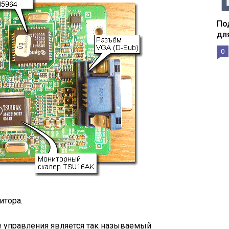
По
дл
0
итора.
 управления является так называемый