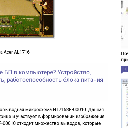
а Acer AL1716
По
пр
0
е БП в компьютере? Устройство,
ь, работоспособность блока питания
оговыводная микросхема NT7168F-00010. Данная
трице и участвует в формировании изображения
F-00010 отходит множество выводов, которые