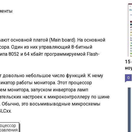
ементы
ют основной платой (Main board). На основной
ора. Один из них управляющий 8-битный
па 8052 и 64 кбайт программируемой Flash-
15
но
 довольно небольшое число функций. К нему
0
икатор работы монитора. Этот процессор
м монитора, запуском инвертора ламп
ательских настроек к микроконтроллеру по шине
и. Обычно, это восьмивыводные микросхемы
LCxx.