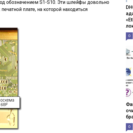
од обозначением S1-S10. Эти шлейфы довольно
DH
 печатной плате, на которой находиться
ад
«E
ло
0
Фа
оч
бр
0